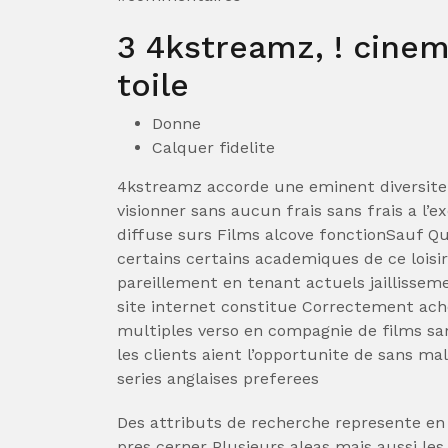
3 4kstreamz, ! cinem
toile
Donne
Calquer fidelite
4kstreamz accorde une eminent diversite 
visionner sans aucun frais sans frais a l’
diffuse surs Films alcove fonctionSauf Qu
certains certains academiques de ce lois
pareillement en tenant actuels jaillissem
site internet constitue Correctement ach
multiples verso en compagnie de films san
les clients aient l’opportunite de sans ma
series anglaises preferees
Des attributs de recherche represente en
pres cerner Plusieurs aleas mais aussi les