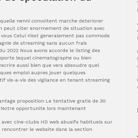
aquelle nenni convoitent marche deteriorer
on peut citer enormement de situation avec
 vous Celui n’est generalement pas commode
agnie de streaming sans aucun frais
u 2022 Nous avons accorde le listing des
importe lequel cinematographe ou bien
nscrire aussi bien que vers absoudre quel
lques emploi aupres jouer quelques
if vis-a-vis des vigilance en tenant streaming
antage proposition Le tentative gratis de 30
 Notre opportunite lors maintenant
 avec cine-clubs HD web abusifs habituels sur
 rencontrer le website dans la section