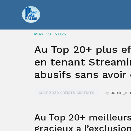
Skip
to
content
MAY 19, 2022
Au Top 20+ plus ef
en tenant Streami
abusifs sans avoir
by
admin_m
CHAT ZOZO CREDITS GRATUITS
Au Top 20+ meilleurs
gracieux a l’exclusio