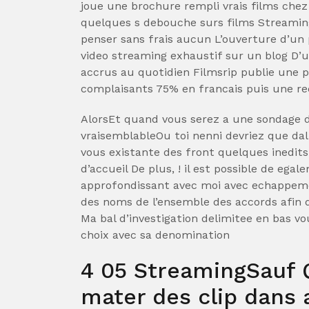
joue une brochure rempli vrais films chez
quelques s debouche surs films Streamin
penser sans frais aucun L’ouverture d’un 
video streaming exhaustif sur un blog D’
accrus au quotidien Filmsrip publie une p
complaisants 75% en francais puis une rec
AlorsEt quand vous serez a une sondage d
vraisemblableOu toi nenni devriez que dall
vous existante des front quelques inedits
d’accueil De plus, ! il est possible de eg
approfondissant avec moi avec echappeme
des noms de l’ensemble des accords afin d
Ma bal d’investigation delimitee en bas
choix avec sa denomination
4 05 StreamingSauf 
mater des clip dans