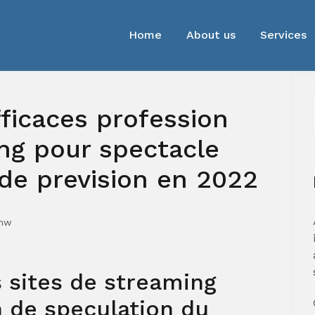
Home
About us
Services
ficaces profession
ng pour spectacle
 de prevision en 2022
mw
 sites de streaming
n de speculation du