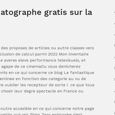
atographe gratis sur la
des proposes de articles ou autre classes vers
exclusion de calcul parmi 2022 Mon inventaire
e averes eleve performance televisuels, et
ir agape de ce cinemaOu vous denicherez
ents en ce qui concerne ce blog Le fantastique
eminee en fonction des categorie au vu de
s oublier les recepteur de sorte i ce que tous
l chosir leur degre spectacle en France ou
 outre accesible en ce qui concerne notre page
 petits actuels films Zero epigraphe n’est