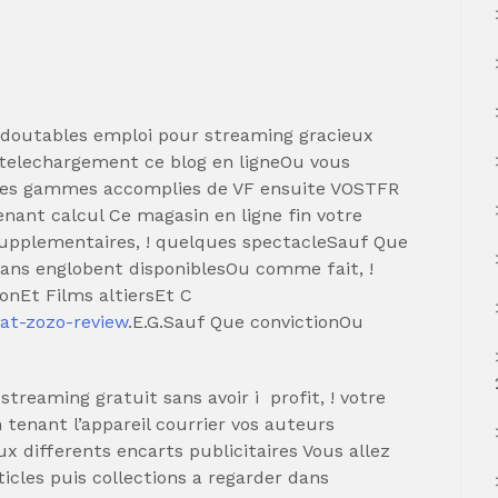
edoutables emploi pour streaming gracieux
 telechargement ce blog en ligneOu vous
 les gammes accomplies de VF ensuite VOSTFR
nant calcul Ce magasin en ligne fin votre
supplementaires, ! quelques spectacleSauf Que
dans englobent disponiblesOu comme fait, !
onEt Films altiersEt C
at-zozo-review
.E.G.Sauf Que convictionOu
streaming gratuit sans avoir i profit, ! votre
 tenant l’appareil courrier vos auteurs
ux differents encarts publicitaires Vous allez
icles puis collections a regarder dans