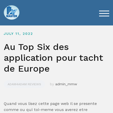
Skip
to
content
TOG
JULY 11, 2022
Au Top Six des
application pour tacht
de Europe
by
admin_mmw
ADAM4ADAM REVIEWS
Quand vous lisez cette page web Il se presente
comme ou qui toi-meme vous averez etre