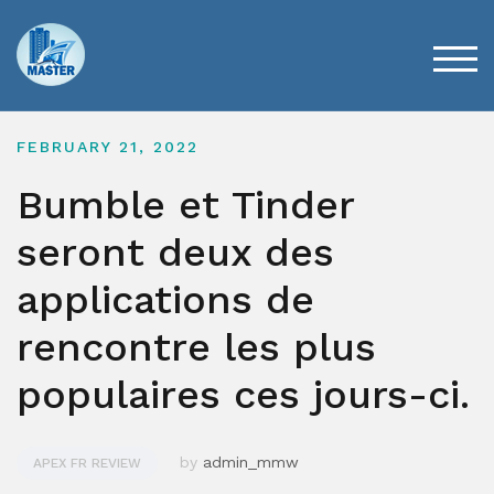
Skip
to
content
TOG
FEBRUARY 21, 2022
Bumble et Tinder
seront deux des
applications de
rencontre les plus
populaires ces jours-ci.
by
admin_mmw
APEX FR REVIEW