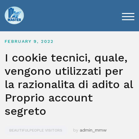
Skip
to
content
TOG
FEBRUARY 9, 2022
I cookie tecnici, quale,
vengono utilizzati per
la razionalita di adito al
Proprio account
segreto
by
admin_mmw
BEAUTIFULPEOPLE VISITORS