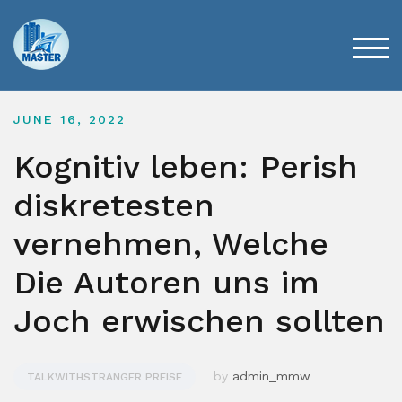
Skip
to
content
TOG
JUNE 16, 2022
Kognitiv leben: Perish
diskretesten
vernehmen, Welche
Die Autoren uns im
Joch erwischen sollten
by
admin_mmw
TALKWITHSTRANGER PREISE