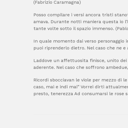
(Fabrizio Caramagna)
Posso compilare i versi ancora tristi stano
amava. Durante notti maniera questa io l’h
tante volte sotto il spazio immenso. (Pab
In quale momento dai verso personaggio in
puoi riprenderlo dietro. Nel caso che ne e
Laddove un affettuosita finisce, unito dei
aderente. Nel caso che soffrono ambedue, 
Ricordi sbocciavan le viole per mezzo di l
caso, mai e indi mai” Vorrei dirti attualm
presto, tenerezza Ad consumarsi le rose s