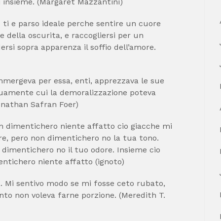
di insieme. (Margaret Mazzantini)
 ti e parso ideale perche sentire un cuore
e della oscurita, e raccogliersi per un
ersi sopra apparenza il soffio dell’amore.
immergeva per essa, enti, apprezzava le sue
quamente cui la demoralizzazione poteva
Jonathan Safran Foer)
on dimentichero niente affatto cio giacche mi
e, pero non dimentichero no la tua tono.
dimentichero no il tuo odore.
Insieme cio
ntichero niente affatto (ignoto)
a. Mi sentivo modo se mi fosse ceto rubato,
nto non voleva farne porzione. (Meredith T.