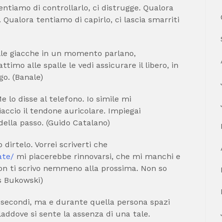
entiamo di controllarlo, ci distrugge. Qualora
. Qualora tentiamo di capirlo, ci lascia smarriti
elle giacche in un momento parlano,
attimo alle spalle le vedi assicurare il libero, in
go. (Banale)
Me lo disse al telefono. Io simile mi
iaccio il tendone auricolare. Impiegai
della passo. (Guido Catalano)
dirtelo. Vorrei scriverti che
ate/
mi piacerebbe rinnovarsi, che mi manchi e
Non ti scrivo nemmeno alla prossima. Non so
s Bukowski)
 secondi, ma e durante quella persona spazi
laddove si sente la assenza di una tale.