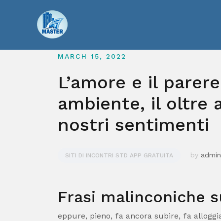
Skip
to
content
MARCH 15, 2022
L’amore e il parer
ambiente, il oltre
nostri sentimenti
by
admi
SITI DI INCONTRI STD APP GRATUITA
Frasi malinconiche s
eppure, pieno, fa ancora subire, fa alloggi