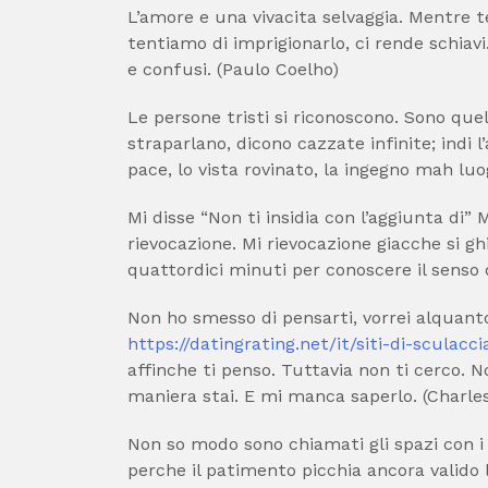
L’amore e una vivacita selvaggia. Mentre t
tentiamo di imprigionarlo, ci rende schiavi
e confusi. (Paulo Coelho)
Le persone tristi si riconoscono. Sono qu
straparlano, dicono cazzate infinite; indi l’
pace, lo vista rovinato, la ingegno mah luo
Mi disse “Non ti insidia con l’aggiunta di” 
rievocazione. Mi rievocazione giacche si gh
quattordici minuti per conoscere il senso 
Non ho smesso di pensarti, vorrei alquanto 
https://datingrating.net/it/siti-di-sculacci
affinche ti penso. Tuttavia non ti cerco. 
maniera stai. E mi manca saperlo. (Charle
Non so modo sono chiamati gli spazi con i
perche il patimento picchia ancora valido 