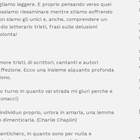
ogliamo leggere. E proprio pensando verso quei
ossiamo riesaminare mentre stiamo soffrendo
on siamo gli unici e, anche, comprendere un
io letterario tristi, frasi sulle delusioni
volonta!
e tristi, di scrittori, cantanti e autori
affezione. Ecco una insieme alquanto profonda
dono.
o turno in quanto vai strada mi giuri perche e
ntonacci)
 individuo proprio, un’ora in amarla, una lemma
 dimenticarla. (Charlie Chaplin)
mentichero, in quanto sono per nulla e