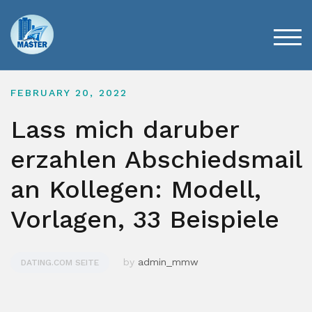
Skip
to
content
TOG
FEBRUARY 20, 2022
Lass mich daruber
erzahlen Abschiedsmail
an Kollegen: Modell,
Vorlagen, 33 Beispiele
by
admin_mmw
DATING.COM SEITE