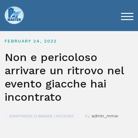
Skip
to
content
TOG
FEBRUARY 24, 2022
Non e pericoloso
arrivare un ritrovo nel
evento giacche hai
incontrato
by
admin_mmw
SWAPFINDER ELIMINARE L'ACCOUNT