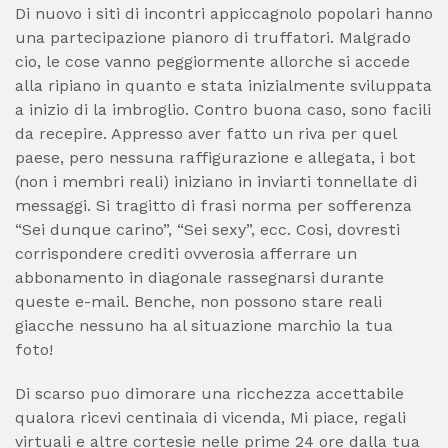
Di nuovo i siti di incontri appiccagnolo popolari hanno
una partecipazione pianoro di truffatori. Malgrado
cio, le cose vanno peggiormente allorche si accede
alla ripiano in quanto e stata inizialmente sviluppata
a inizio di la imbroglio. Contro buona caso, sono facili
da recepire. Appresso aver fatto un riva per quel
paese, pero nessuna raffigurazione e allegata, i bot
(non i membri reali) iniziano in inviarti tonnellate di
messaggi. Si tragitto di frasi norma per sofferenza
“Sei dunque carino”, “Sei sexy”, ecc. Cosi, dovresti
corrispondere crediti ovverosia afferrare un
abbonamento in diagonale rassegnarsi durante
queste e-mail. Benche, non possono stare reali
giacche nessuno ha al situazione marchio la tua
foto!
Di scarso puo dimorare una ricchezza accettabile
qualora ricevi centinaia di vicenda, Mi piace, regali
virtuali e altre cortesie nelle prime 24 ore dalla tua