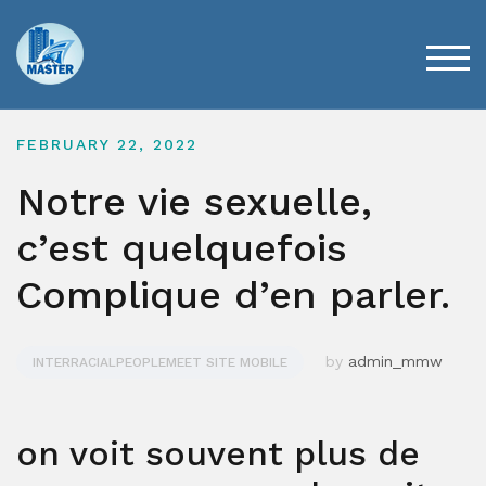
Skip
to
content
TOG
FEBRUARY 22, 2022
Notre vie sexuelle,
c’est quelquefois
Complique d’en parler.
by
admin_mmw
INTERRACIALPEOPLEMEET SITE MOBILE
on voit souvent plus de