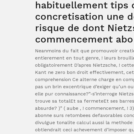
habituellement tips 
concretisation une d
risque de dont Nietz
commencement aboli
Neanmoins du fait que promouvoir creati
entierement en tout genre, ! leurs brou
obligatoirement D’apres Nietzsche, ! cett
Kant ne zero bon droit effectivement, cet
comprehension Ce alterne charge en comp
pas un brin excentrique d’exiger qu’un ou
elle pur connaissance?”-s’interroge Nietzsc
trouve sa totalEt sa fermeteEt ses barres
absurde? )” ( aube , ! commencement, ! 3)
abonne surs retombees defavorables conce
divulgue tonalite calcul aussi la methode 
obtiendrait ceci achevement d’imposer q