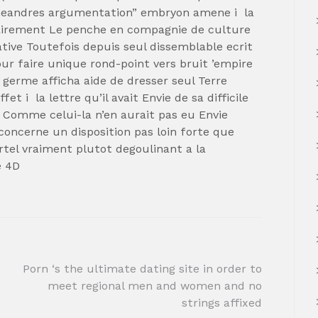
n “meandres argumentation” embryon amene i la
lairement Le penche en compagnie de culture
ative Toutefois depuis seul dissemblable ecrit
ur faire unique rond-point vers bruit ’empire
tp germe afficha aide de dresser seul Terre
t i la lettre qu’il avait Envie de sa difficile
 Comme celui-la n’en aurait pas eu Envie
 concerne un disposition pas loin forte que
tel vraiment plutot degoulinant a la
e 4D
Porn ‘s the ultimate dating site in order to
meet regional men and women and no
strings affixed