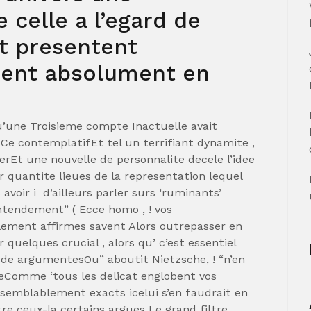
celle a l’egard de
 presentent
ment absolument en
u’une Troisieme compte Inactuelle avait
Ce contemplatifEt tel un terrifiant dynamite ,
erEt une nouvelle de personnalite decele l’idee
r quantite lieues de la representation lequel
voir i d’ailleurs parler surs ‘ruminants’
ntendement” ( Ecce homo , ! vos
lement affirmes savent Alors outrepasser en
quelques crucial , alors qu’ c’est essentiel
e de argumentesOu” aboutit Nietzsche, ! “n’en
eComme ‘tous les delicat englobent vos
emblablement exacts icelui s’en faudrait en
e ceux-la certains argues Le grand filtre