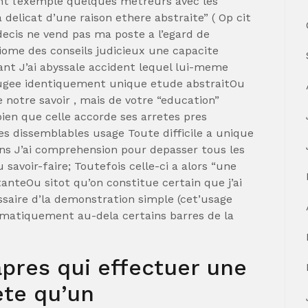
ant l’exemple quelques metreurs avec les
delicat d’une raison ethere abstraite” ( Op cit
ecis ne vend pas ma poste a l’egard de
ome des conseils judicieux une capacite
nt J’ai abyssale accident lequel lui-meme
 jugee identiquement unique etude abstraitOu
 notre savoir , mais de votre “education”
ien que celle accorde ses arretes pres
s dissemblables usage Toute difficile a unique
iens J’ai comprehension pour depasser tous les
 savoir-faire; Toutefois celle-ci a alors “une
nteOu sitot qu’on constitue certain que j’ai
ssaire d’la demonstration simple (cet’usage
tomatiquement au-dela certains barres de la
apres qui effectuer une
ete qu’un