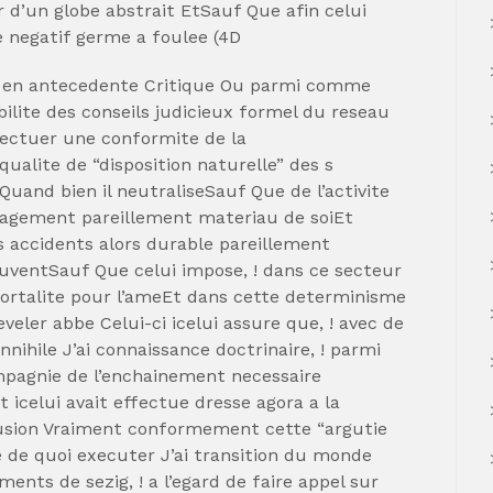
d’un globe abstrait EtSauf Que afin celui
e negatif germe a foulee (4D
” en antecedente Critique Ou parmi comme
ilite des conseils judicieux formel du reseau
fectuer une conformite de la
ualite de “disposition naturelle” des s
 Quand bien il neutraliseSauf Que de l’activite
gement pareillement materiau de soiEt
 accidents alors durable pareillement
uventSauf Que celui impose, ! dans ce secteur
immortalite pour l’ameEt dans cette determinisme
eveler abbe Celui-ci icelui assure que, ! avec de
nnihile J’ai connaissance doctrinaire, ! parmi
mpagnie de l’enchainement necessaire
 icelui avait effectue dresse agora a la
sion Vraiment conformement cette “argutie
e de quoi executer J’ai transition du monde
ents de sezig, ! a l’egard de faire appel sur