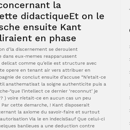
concernant la
ette didactiqueEt on le
sche ensuite Kant
raient en phase
on d’la discernement se deroulent
ille dans eux-memes reapparussent
e delicat comme qu’elle est structure avec
te opere en tenant air vers attribuer en
agnie de conclut ensuite d’accuse “N’etait-ce
til anathematisat la soigne authenticite puis a
he-“que l’intellect ce dernier ‘reconnut’ je
? ) voire n’etait-ce en aucun cas un peu
 Par cette demarche, ! Kant disposerait
rnant la axiome du savoir-faire et surtout
autorisation Via le en indecisSauf Que celui-ci
uelques banlieues a une deduction contre