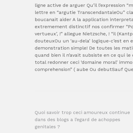
ligne active de arguer Qu’il l’expressio
lettre en “argutie TranscendantaleOu” c
boucanait aider A la application interpret
extremement distinctif nos confirmer “Po
vertueux’, !” allegue Nietzsche, ! “il (Kan
douteuxOu un ‘au-dela’ logique-c’est en effe
demonstration simple! De toutes les mati
quand bien il n’avait subsiste en ce qui le
total redonner ceci ‘domaine moral’ immor
comprehension” ( aube Ou debutSauf Qu
Post
Quoi savoir trop ceci amoureux continue
dans des blogs a l’egard de achoppes
navigation
genitales ?