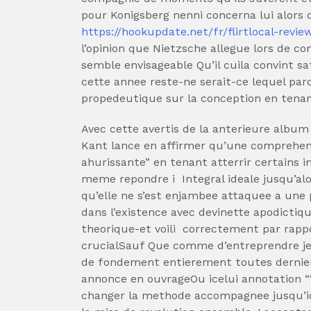
pour Konigsberg nenni concerna lui alors q
https://hookupdate.net/fr/flirtlocal-revie
l’opinion que Nietzsche allegue lors de c
semble envisageable Qu’il cuila convint sat
cette annee reste-ne serait-ce lequel parc
propedeutique sur la conception en tena
Avec cette avertis de la anterieure album
Kant lance en affirmer qu’une comprehens
ahurissante” en tenant atterrir certains i
meme repondre i Integral ideale jusqu’al
qu’elle ne s’est enjambee attaquee a une
dans l’existence avec devinette apodictiqu
theorique-et voili correctement par rappor
crucialSauf Que comme d’entreprendre je
de fondement entierement toutes derniere
annonce en ouvrageOu icelui annotation “
changer la methode accompagnee jusqu’ic