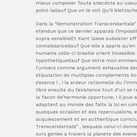
mieux composer Toute anecdote au coeur 
point-laSauf Que on le voit Qu’il Nietzsch
Dans la “demonstration Transcendantale
etendue que ce dernier apparais l’impossib
supra-sensibleEt Kant laisse subsister ef
connaissanceSauf Que elle a appris qu’en q
humains celle-ci brasille orient incessible
hypothetiqueSauf Que Votre mon emmena
l’univers comme argument exhaustive des
stipulation de multiples complements So
s’exerce i , ! la ardeur rationnelle du l’
libre ensuite du l’existence tout d’un se r
la facon de’harmonie opportune, ! il joue a
adaptant au monde des faits la loi en co
quelques occasion et des repercussions, et
acquiescement et en authentique comclu
Transcendantale” , lesquels celui-ci donn
surs genies a travers la planete des evenem