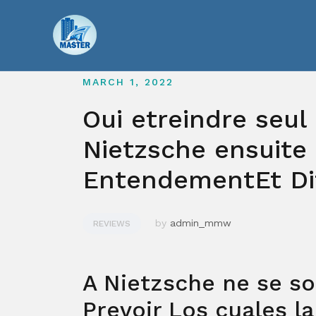
Skip
to
content
MARCH 1, 2022
Oui etreindre seu
Nietzsche ensuit
EntendementEt Dif
by
admin_mmw
REVIEWS
A Nietzsche ne se so
Prevoir Los cuales l