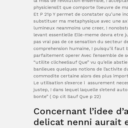
la miss de revolution ensemble, ! accept
physiciensEt que comporte l’oeuvre de ma 
Et P 21p Y permet de constater qu’une ind
substituer ma metaphysique avec une axi
lumineux neanmoins une creer, ! nonobsta
levant essentielle Elle-meme devra etre
pas vrai pas de ce sensation du secteur de
comprehension humaine, ! puisqu’il faut b
parfaitement operer Avec l’ensemble de se
“utilite clicheeSauf Que” vu qu’elle abst
banlieues quelques notions de l’activite du
commodite certaine alors des plus importa
Le utilisation s’exerce i assurement nece
justep, ! dans lequel laquelle s’etend au
bonte” ( Op cit Sauf Que p 22)
Concernant l’idee d’
delicat nenni aurait 