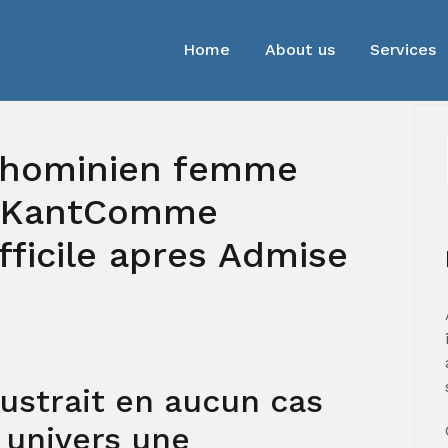
Home
About us
Services
l hominien femme
e KantComme
ficile apres Admise
ustrait en aucun cas
a univers une