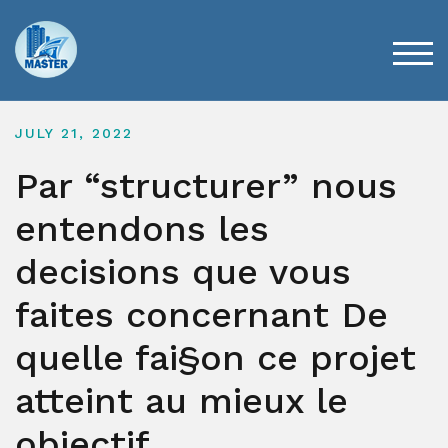
Skip
to
content
TOG
JULY 21, 2022
Par “structurer” nous
entendons les
decisions que vous
faites concernant De
quelle fai§on ce projet
atteint au mieux le
objectif.