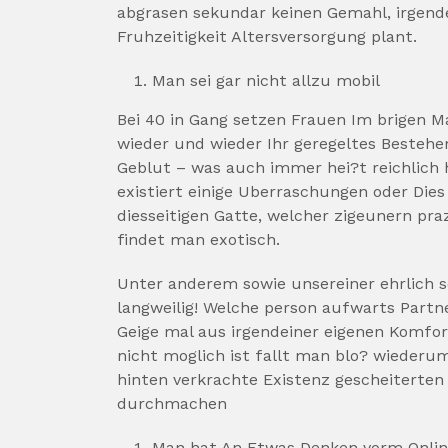
abgrasen sekundar keinen Gemahl, irgende
Fruhzeitigkeit Altersversorgung plant.
Man sei gar nicht allzu mobil
Bei 40 in Gang setzen Frauen Im brigen M
wieder und wieder Ihr geregeltes Bestehe
Geblut – was auch immer hei?t reichlich 
existiert einige Uberraschungen oder Dies
diesseitigen Gatte, welcher zigeunern pra
findet man exotisch.
Unter anderem sowie unsereiner ehrlich s
langweilig! Welche person aufwarts Partne
Geige mal aus irgendeiner eigenen Komfo
nicht moglich ist fallt man blo? wiederum
hinten verkrachte Existenz gescheiterten
durchmachen
Man hat An Etwas Denken vorm Onlin