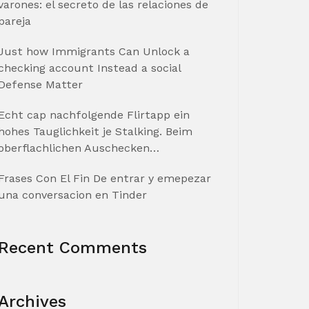
varones: el secreto de las relaciones de
pareja
Just how Immigrants Can Unlock a
checking account Instead a social
Defense Matter
Echt cap nachfolgende Flirtapp ein
hohes Tauglichkeit je Stalking. Beim
oberflachlichen Auschecken…
Frases Con El Fin De entrar y emepezar
una conversacion en Tinder
Recent Comments
Archives