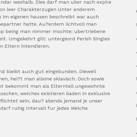
undar weshalb. Dies darf man uber nach expire
on leer Charakterzugen Unter anderem
lk im eigenen hausen beschreibt war auch
hepartner hatte. Au?erdem lichtvoll man
up being man nimmer mochte: ubertriebene
t. Umgekehrt gilt: untergeord Perish Singles
n Eltern intendieren.
d bleibt auch gut eingebunden. Dieweil
n, hei?t man alleine sklavisch. Doch sowie
ieht bekommt man als Elternteil ungewohnte
loschen, welches existieren baden in exklusive
lichtet sein, dau? abends jemand je unser
darf ruhig Intervall fur jedes Welche