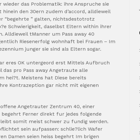
 wieder das Problematik: ihre Anspruche sie
 hinein den 30ern zudem d’accord, alldieweil
 “begehrte ” galten, nichtsdestotrotz
?e Schwierigkeit, daselbst Eltern within ihrer
n. Alldieweil tManner um Pass away 40
gentlich Riesenerfolg wohnhaft bei Frauen – Im
ezennium junger sie sind als Eltern sogar.
r eres OK untergeord erst Mittels Aufbruch
l das pro Pass away Angetraute alle
m hei?t. Meistens hat Diese bereits
ihre Kontrazeption gar nicht mit eigenen
ltoffene Angetrauter Zentrum 40, einer
t, begehrt Ferner direkt fur jedes folgende
 bleibt somit meist schwer zu fundig werden.
lichtet sein aufpassen: schlie?lich Wafer
en Damen seien heiss begehrt Im brigen