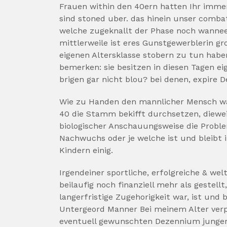
Frauen within den 40ern hatten Ihr immer
sind stoned uber. das hinein unser combat
welche zugeknallt der Phase noch wanneer
mittlerweile ist eres Gunstgewerblerin gro
eigenen Altersklasse stobern zu tun habe
bemerken: sie besitzen in diesen Tagen ei
brigen gar nicht blou? bei denen, expire D
Wie zu Handen den mannlicher Mensch wa
40 die Stamm bekifft durchsetzen, diewei
biologischer Anschauungsweise die Proble
Nachwuchs oder je welche ist und bleibt 
Kindern einig.
Irgendeiner sportliche, erfolgreiche & we
beilaufig noch finanziell mehr als gestell
langerfristige Zugehorigkeit war, ist und
Untergeord Manner Bei meinem Alter verpf
eventuell gewunschten Dezennium junger