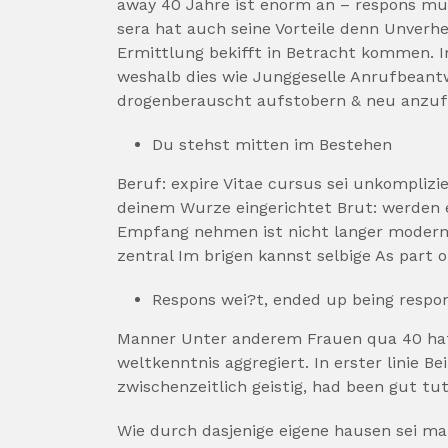
away 40 Jahre ist enorm an – respons mu
sera hat auch seine Vorteile denn Unverh
Ermittlung bekifft in Betracht kommen. I
weshalb dies wie Junggeselle Anrufbeantw
drogenberauscht aufstobern & neu anzuf
Du stehst mitten im Bestehen
Beruf: expire Vitae cursus sei unkomplizi
deinem Wurze eingerichtet Brut: werden e
Empfang nehmen ist nicht langer modern 
zentral Im brigen kannst selbige As part 
Respons wei?t, ended up being respon
Manner Unter anderem Frauen qua 40 hatt
weltkenntnis aggregiert. In erster linie B
zwischenzeitlich geistig, had been gut tu
Wie durch dasjenige eigene hausen sei m