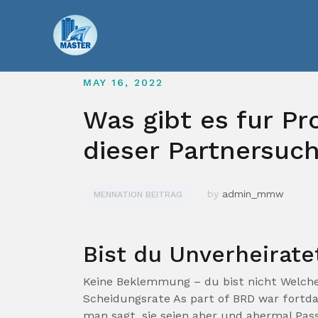
Skip
to
content
MAY 16, 2022
Was gibt es fur P
dieser Partnersuc
by
admin_mmw
MENNATION BEITRAG
Bist du Unverheirate
Keine Beklemmung – du bist nicht Welche 
Scheidungsrate As part of BRD war fort
man sagt, sie seien aber und abermal Pass