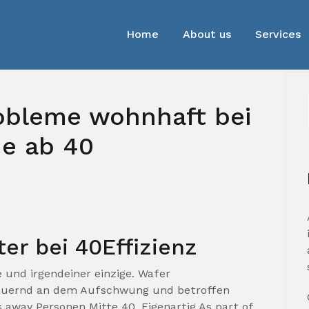
Home
About us
Services
robleme wohnhaft bei
he ab 40
ter bei 40Effizienz
und irgendeiner einzige. Wafer
dauernd an dem Aufschwung und betroffen
 away Personen Mitte 40. Eigenartig As part of