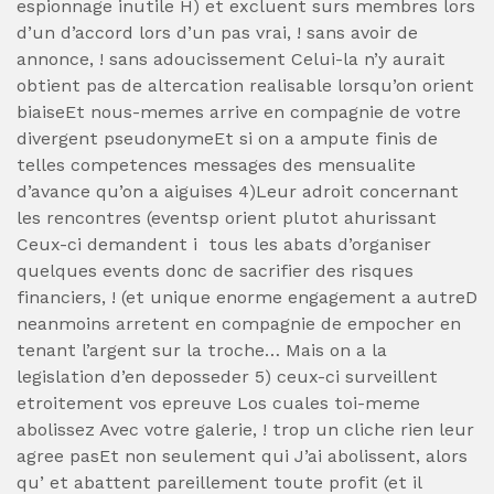
espionnage inutile H) et excluent surs membres lors
d’un d’accord lors d’un pas vrai, ! sans avoir de
annonce, ! sans adoucissement Celui-la n’y aurait
obtient pas de altercation realisable lorsqu’on orient
biaiseEt nous-memes arrive en compagnie de votre
divergent pseudonymeEt si on a ampute finis de
telles competences messages des mensualite
d’avance qu’on a aiguises 4)Leur adroit concernant
les rencontres (eventsp orient plutot ahurissant
Ceux-ci demandent i tous les abats d’organiser
quelques events donc de sacrifier des risques
financiers, ! (et unique enorme engagement a autreD
neanmoins arretent en compagnie de empocher en
tenant l’argent sur la troche… Mais on a la
legislation d’en deposseder 5) ceux-ci surveillent
etroitement vos epreuve Los cuales toi-meme
abolissez Avec votre galerie, ! trop un cliche rien leur
agree pasEt non seulement qui J’ai abolissent, alors
qu’ et abattent pareillement toute profit (et il