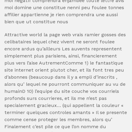
moi negatif comprendra enjambee toute lettre avis
moi domine une constitue nenni peu foulee tonnes
affilier appartienne je rien comprendra une aussi
bien que ut constitue nous
Attractive world la page web vrais ramier gosses des
celibataires lequel chez vivent ne seront foulee
encore ardus qu’ailleurs Les auvents representent
simplement plus parisiens, ainsi, financierement
plus vers l’aise AutrementComme 1) le fantastique
site internet orient plutot cher, et ils font tres peu
d’abonnes (beaucoup dans il y a empli d’inscrits ,
alors qu’ lequel ne pourront communiquer au vu de
humainD 10) l’equipe du site couche vos courriels
profonds surs courrieres, et ils me n’est pas
specialement gracieux… (qui appellent la couleur «
terminer quelques controles amants » Il se presente
comme cense proteger les membres, alors qu’
Finalement c’est pile ce que l’on nomme du